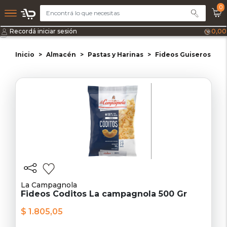
0
Recordá iniciar sesión
0,00
Inicio
Almacén
Pastas y Harinas
Fideos Guiseros
F
La Campagnola
Fideos Coditos La campagnola 500 Gr
$ 1.805,05