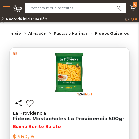
0
Recordá iniciar sesión
0,00
Inicio
Almacén
Pastas y Harinas
Fideos Guiseros
F
La Providencia
Fideos Mostacholes La Providencia 500gr
Bueno Bonito Barato
$ 960,16