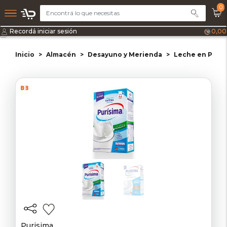
0
Recordá iniciar sesión
0,00
Inicio
Almacén
Desayuno y Merienda
Leche en Polvo
Purisima