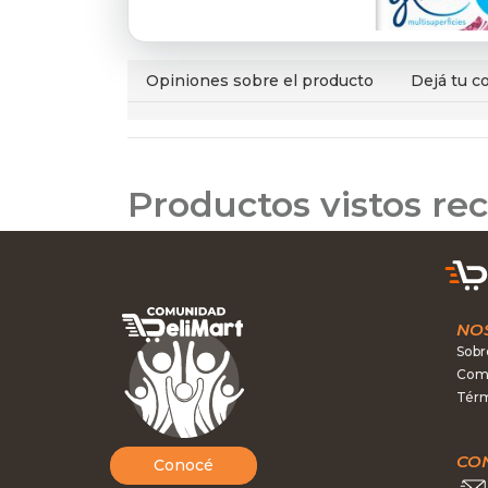
Opiniones sobre el producto
Dejá tu c
Productos vistos r
NO
Sobr
Como
Térm
CO
Conocé