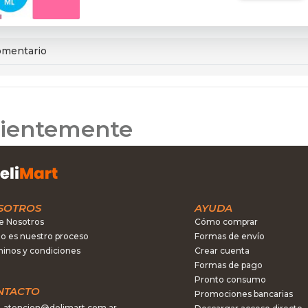
omentario
ecientemente
SOTROS
AYUDA
e Nosotros
Cómo comprar
 es nuestro proceso
Formas de envío
inos y condiciones
Crear cuenta
Formas de pago
Pronto consumo
NTACTO
Promociones bancarias
atencion@delimart.com.ar