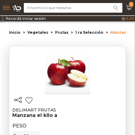
0
Recordá iniciar sesión
0,00
Inicio
Vegetales
Frutas
1 ra Selección
Manzana el 
DELIMART FRUTAS
Manzana el kilo a
PESO