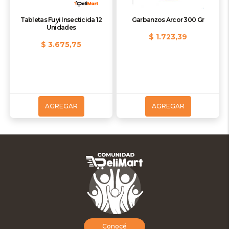
Tabletas Fuyi Insecticida 12
Garbanzos Arcor 300 Gr
Unidades
$ 1.723,39
$ 3.675,75
AGREGAR
AGREGAR
Conocé