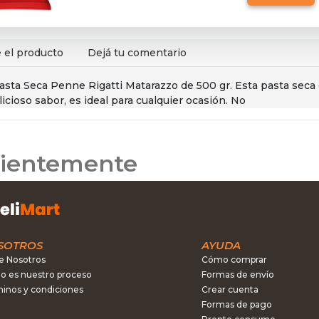
 el producto
Dejá tu comentario
 Pasta Seca Penne Rigatti Matarazzo de 500 gr. Esta pasta seca 
elicioso sabor, es ideal para cualquier ocasión. No
ecientemente
SOTROS
AYUDA
e Nosotros
Cómo comprar
 es nuestro proceso
Formas de envío
inos y condiciones
Crear cuenta
Formas de pago