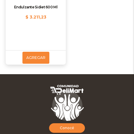
Endulzante Sidiet 600 Ml
$ 3.211,23
AGREGAR
Conocé