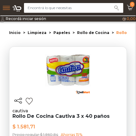
0
Recordá iniciar sesión
0,00
Inicio
Limpieza
Papeles
Rollo de Cocina
Rollo De 
cautiva
Rollo De Cocina Cautiva 3 x 40 paños
$ 1.581,71
Precio regular $ 1.860,84
Ahorras 15%