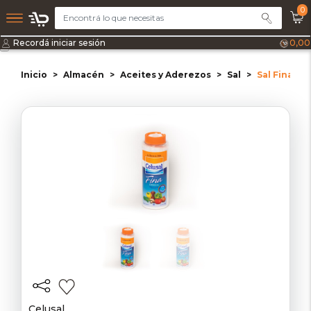
0
Recordá iniciar sesión
0,00
Inicio
Almacén
Aceites y Aderezos
Sal
Sal Fina Sa
Celusal