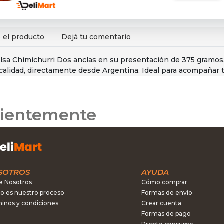
 el producto
Dejá tu comentario
Salsa Chimichurri Dos anclas en su presentación de 375 gramos
 calidad, directamente desde Argentina. Ideal para acompañar 
ecientemente
SOTROS
AYUDA
e Nosotros
Cómo comprar
 es nuestro proceso
Formas de envío
inos y condiciones
Crear cuenta
Formas de pago