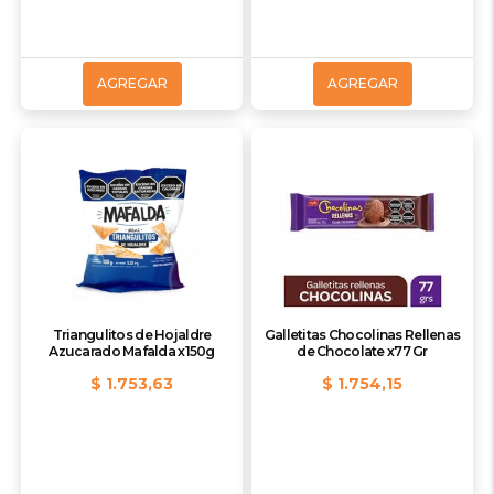
AGREGAR
AGREGAR
Triangulitos de Hojaldre
Galletitas Chocolinas Rellenas
Azucarado Mafalda x150g
de Chocolate x77 Gr
$ 1.753,63
$ 1.754,15