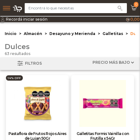
0
Recordá iniciar sesión
0,00
Inicio
Almacén
Desayuno y Merienda
Galletitas
Dul
Dulces
63 resultados
FILTROS
14% OFF
Pastaflora de Frutos Rojos Aires
Galletitas Formis Vainilla con
de Lujan 50Gr
Frutilla x 54Gr