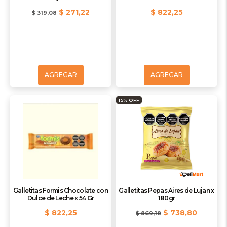
$ 271,22
$ 822,25
$ 319,08
AGREGAR
AGREGAR
15% OFF
Galletitas Formis Chocolate con
Galletitas Pepas Aires de Lujan x
Dulce de Leche x 54 Gr
180gr
$ 822,25
$ 738,80
$ 869,18