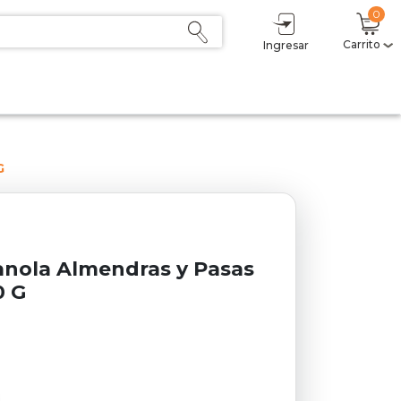
0
Carrito
Ingresar
Mi carrito
(0)
Subtotal
$ 0,00
Descuento
- $ 0,00
Total
$ 0,00
G
Sumás
$ 0,00
Delicoins
0
Estás a $1 del primer nivel (2,5%).
anola Almendras y Pasas
0 G