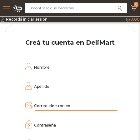
0
Recordá iniciar sesión
0,00
Creá tu cuenta en DeliMart
Nombre
Apellido
Correo electrónico
Contraseña