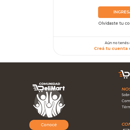
INGRES
Olvidaste tu c
Aún no tenés
Creá tu cuenta 
NO
Sobr
Como
Térm
CO
Conocé