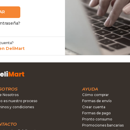
AR
ontraseña?
 cuenta?
en DeliMart
SOTROS
AYUDA
e Nosotros
Cómo comprar
 es nuestro proceso
Formas de envío
inos y condiciones
Crear cuenta
Formas de pago
Pronto consumo
NTACTO
Promociones bancarias