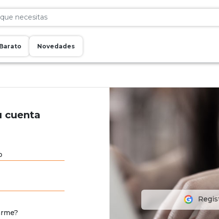
Barato
Novedades
u cuenta
o
Regis
arme?