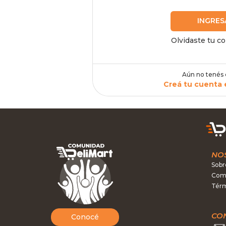
INGRES
Olvidaste tu c
Aún no tenés
Creá tu cuenta 
NO
Sobr
Como
Térm
CO
Conocé