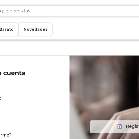
Barato
Novedades
u cuenta
o
Regis
arme?