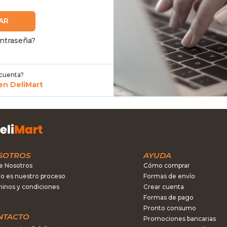
AR
ontraseña?
 cuenta?
en DeliMart
SOTROS
AYUDA
e Nosotros
Cómo comprar
 es nuestro proceso
Formas de envío
inos y condiciones
Crear cuenta
Formas de pago
Pronto consumo
NTACTO
Promociones bancarias