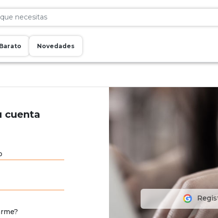
Barato
Novedades
u cuenta
o
Regis
arme?