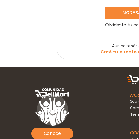
INGRES
Olvidaste tu c
Aún no tenés
Creá tu cuenta 
NO
Sobr
Como
Térm
CO
Conocé