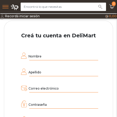
0
Recordá iniciar sesión
0,00
Creá tu cuenta en DeliMart
Nombre
Apellido
Correo electrónico
Contraseña