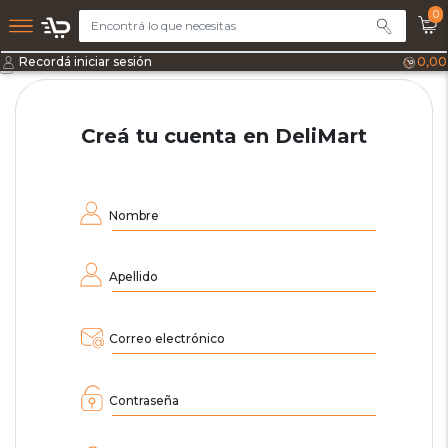
0
Recordá iniciar sesión
0,00
Creá tu cuenta en DeliMart
Nombre
Apellido
Correo electrónico
Contraseña