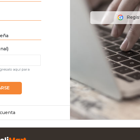
Regis
seña
nal)
ngresalo aquí para
ARSE
 cuenta